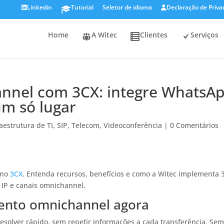
Linkedin
Tutorial
Seletor de idioma
Declaração de Priva
Home
A Witec
Clientes
Serviços
nnel com 3CX: integre WhatsAp
um só lugar
raestrutura de TI
,
SIP
,
Telecom
,
Videoconferência
|
0 Comentários
 no
3CX
. Entenda recursos, benefícios e como a Witec implementa 
 IP e canais omnichannel.
mento omnichannel agora
esolver rápido, sem repetir informações a cada transferência. Se