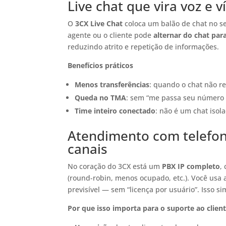
Live chat que vira voz e 
O
3CX Live Chat
coloca um balão de chat no se
agente ou o cliente pode
alternar do chat par
reduzindo atrito e repetição de informações.
Benefícios práticos
Menos transferências
: quando o chat não re
Queda no TMA
: sem “me passa seu número q
Time inteiro conectado
: não é um chat isol
Atendimento com telefoni
canais
No coração do 3CX está um
PBX IP completo
,
(round-robin, menos ocupado, etc.). Você us
previsível — sem “licença por usuário”. Isso si
Por que isso importa para o suporte ao clien