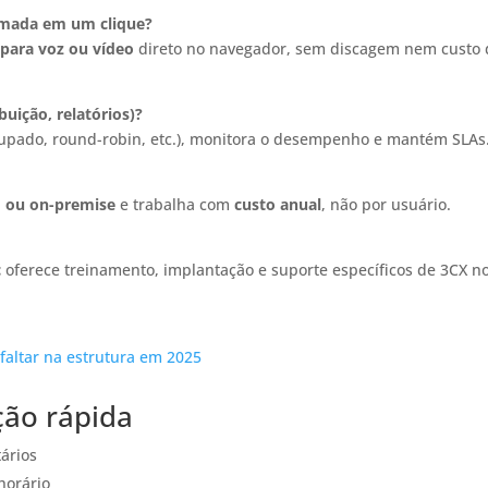
amada em um clique?
para voz ou vídeo
direto no navegador, sem discagem nem custo 
ibuição, relatórios)?
pado, round-robin, etc.), monitora o desempenho e mantém SLAs
 ou on-premise
e trabalha com
custo anual
, não por usuário.
c
oferece treinamento, implantação e suporte específicos de 3CX n
faltar na estrutura em 2025
ção rápida
tários
horário