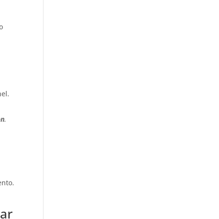
o
el.
on
.
ento.
ar