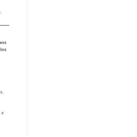
.
ess
los
s.
 e