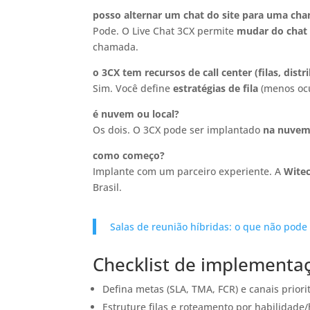
posso alternar um chat do site para uma ch
Pode. O Live Chat 3CX permite
mudar do chat 
chamada.
o 3CX tem recursos de call center (filas, distr
Sim. Você define
estratégias de fila
(menos ocu
é nuvem ou local?
Os dois. O 3CX pode ser implantado
na nuvem
como começo?
Implante com um parceiro experiente. A
Wite
Brasil.
Salas de reunião híbridas: o que não pode 
Checklist de implementa
Defina metas (SLA, TMA, FCR) e canais priori
Estruture filas e roteamento por habilidade/