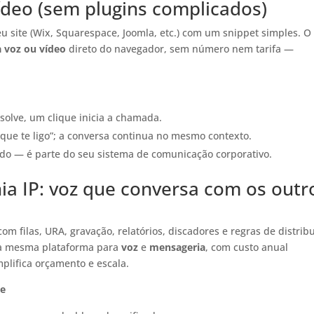
vídeo (sem plugins complicados)
u site (Wix, Squarespace, Joomla, etc.) com um snippet simples. O
a voz ou vídeo
direto do navegador, sem número nem tarifa —
solve, um clique inicia a chamada.
ue te ligo”; a conversa continua no mesmo contexto.
ado — é parte do seu sistema de comunicação corporativo.
a IP: voz que conversa com os outr
 com filas, URA, gravação, relatórios, discadores e regras de distrib
a a mesma plataforma para
voz
e
mensageria
, com custo anual
mplifica orçamento e escala.
te