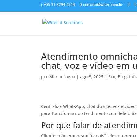
+55 11-3294-4214
contato@witec.com.br
Atendimento omnicha
chat, voz e vídeo em 
por
Marco Lagoa
|
ago 8, 2025
|
3cx
,
Blog
,
Inf
Centralize WhatsApp, chat do site, voz e vídeo
para transformar o atendimento com telefonia
Por que falar de atendi
Clientes não enxergam “canais”; eles querem r