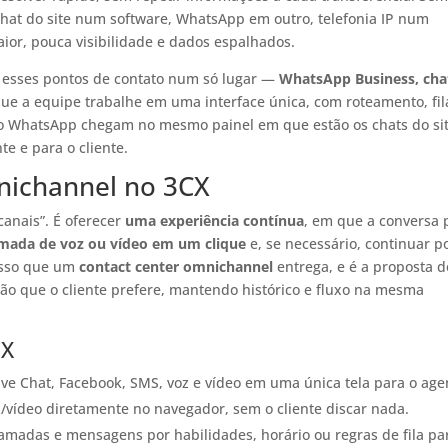
chat do site num software, WhatsApp em outro, telefonia IP num
ior, pouca visibilidade e dados espalhados.
 esses pontos de contato num só lugar —
WhatsApp Business, cha
e a equipe trabalhe em uma interface única, com roteamento, fil
do WhatsApp chegam no mesmo painel em que estão os chats do sit
te e para o cliente.
nichannel no 3CX
anais”. É oferecer
uma experiência contínua
, em que a conversa
mada de voz ou vídeo em um clique
e, se necessário, continuar p
isso que um
contact center omnichannel
entrega, e é a proposta d
o que o cliente prefere, mantendo histórico e fluxo na mesma
CX
ive Chat, Facebook, SMS, voz e vídeo em uma única tela para o age
z/vídeo diretamente no navegador, sem o cliente discar nada.
hamadas e mensagens por habilidades, horário ou regras de fila pa