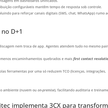
sagens em dashboards unificados.
stribuição configuráveis mantêm tempo de resposta sob controle.
oluindo para reforçar canais digitais (SMS, chat, WhatsApp) rumo a
 no D+1
ediscagem nem troca de app. Agentes atendem tudo no mesmo pain
á menos encaminhamentos quebrados e mais
first contact resoluti
iplas ferramentas por uma só reduzem TCO (licenças, integrações,
smo ambiente (nuvem ou
on-premise
), facilitando auditoria e treinam
itec implementa 3CX para transform