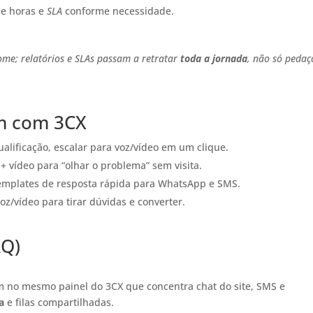
de horas e
SLA
conforme necessidade.
ome; relatórios e SLAs passam a retratar
toda a jornada
, não só pedaç
m com 3CX
alificação, escalar para voz/vídeo em um clique.
+ vídeo para “olhar o problema” sem visita.
 templates de resposta rápida para WhatsApp e SMS.
voz/vídeo para tirar dúvidas e converter.
AQ)
 no mesmo painel do 3CX que concentra chat do site, SMS e
a
e filas compartilhadas.