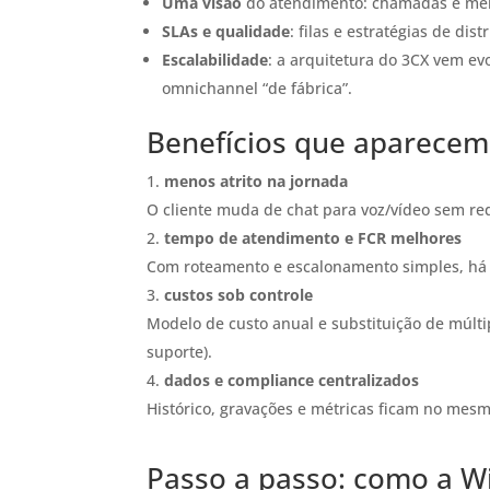
Uma visão
do atendimento: chamadas e men
SLAs e qualidade
: filas e estratégias de di
Escalabilidade
: a arquitetura do 3CX vem ev
omnichannel “de fábrica”.
Benefícios que aparecem
menos atrito na jornada
O cliente muda de chat para voz/vídeo sem r
tempo de atendimento e FCR melhores
Com roteamento e escalonamento simples, h
custos sob controle
Modelo de custo anual e substituição de múlt
suporte).
dados e compliance centralizados
Histórico, gravações e métricas ficam no me
Passo a passo: como a W