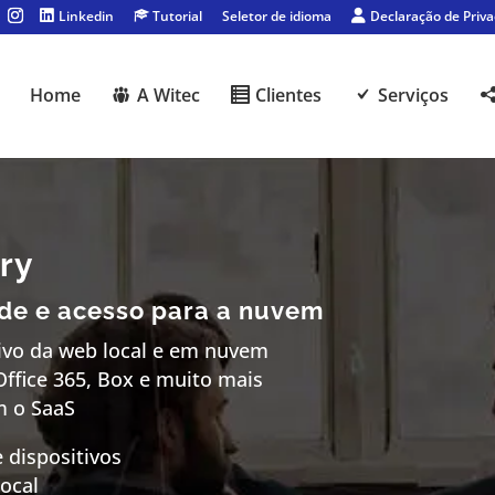
Linkedin
Tutorial
Seletor de idioma
Declaração de Priv
Home
A Witec
Clientes
Serviços
ory
de e acesso para a nuvem
tivo da web local e em nuvem
Office 365, Box e muito mais
m o SaaS
 dispositivos
local