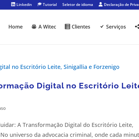
Linkedin
Tutorial
Seletor de idioma
Declaração de Priv
Home
A Witec
Clientes
Serviços
rmação Digital no Escritório Leit
aso
dar: A Transformação Digital do Escritório Leite,
T No universo da advocacia criminal, onde cada minu