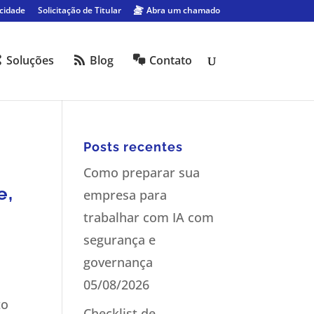
acidade
Solicitação de Titular
Abra um chamado
Soluções
Blog
Contato
Posts recentes
Como preparar sua
e,
empresa para
trabalhar com IA com
segurança e
governança
05/08/2026
to
Checklist de