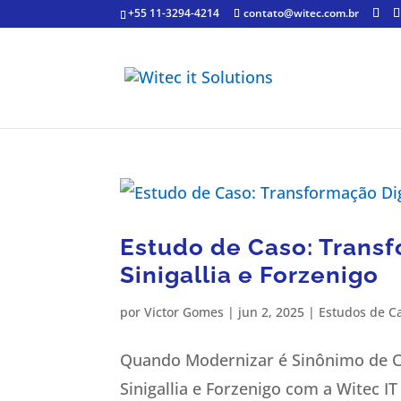
+55 11-3294-4214
contato@witec.com.br
Estudo de Caso: Transfo
Sinigallia e Forzenigo
por
Victor Gomes
|
jun 2, 2025
|
Estudos de C
Quando Modernizar é Sinônimo de Cui
Sinigallia e Forzenigo com a Witec I