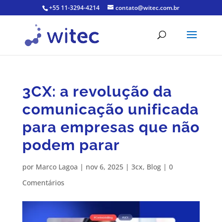
+55 11-3294-4214
contato@witec.com.br
3CX: a revolução da
comunicação unificada
para empresas que não
podem parar
por
Marco Lagoa
|
nov 6, 2025
|
3cx
,
Blog
|
0
Comentários