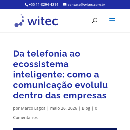
+55 11-3294-4214
contato@witec.com.br
Da telefonia ao
ecossistema
inteligente: como a
comunicação evoluiu
dentro das empresas
por
Marco Lagoa
|
maio 26, 2026
|
Blog
|
0
Comentários