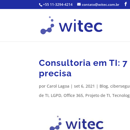
+55 11-3294-4214
contato@witec.com.br
Consultoria em TI: 7
precisa
por
Carol Lagoa
|
set 6, 2021
|
Blog
,
cibersegu
de TI
,
LGPD
,
Office 365
,
Projeto de TI
,
Tecnolog