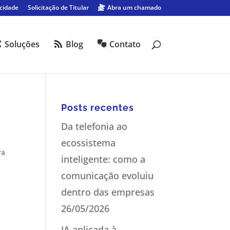
acidade
Solicitação de Titular
Abra um chamado
Soluções
Blog
Contato
Posts recentes
Da telefonia ao
ecossistema
ra
inteligente: como a
comunicação evoluiu
dentro das empresas
26/05/2026
IA aplicada à