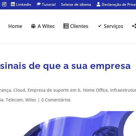
Linkedin
Tutorial
Seletor de idioma
Declaração de Priv
Home
A Witec
Clientes
Serviços
 sinais de que a sua empresa
rança
,
Cloud
,
Empresa de suporte em ti
,
Home Office
,
Infraestrutu
ia
,
Telecom
,
Witec
|
0 Comentários