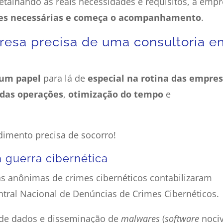
etalhando as reais necessidades e requisitos, a emp
ões necessárias e começa o acompanhamento
.
resa precisa de uma consultoria e
 um papel
para lá de
especial na rotina das empre
das operações
,
otimização do tempo
e
dimento precisa de socorro!
 guerra cibernética
as anônimas de crimes cibernéticos contabilizaram
tral Nacional de Denúncias de Crimes Cibernéticos.
 de dados e disseminação de
malwares
(
software
noci