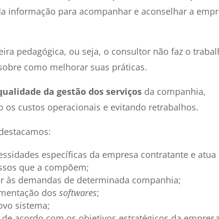
a da informação para acompanhar e aconselhar a emp
ra pedagógica, ou seja, o consultor não faz o traba
 sobre como melhorar suas práticas.
qualidade da gestão dos serviços
da companhia,
 os custos operacionais e evitando retrabalhos.
 destacamos:
cessidades específicas da empresa contratante e atua
cessos que a compõem;
der às demandas de determinada companhia;
ementação dos
softwares
;
ovo sistema;
de acordo com os objetivos estratégicos da empresa